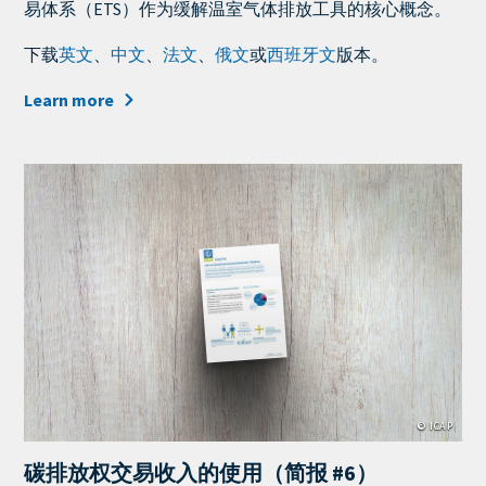
metatags
易体系（ETS）作为缓解温室气体排放工具的核心概念。
下载
英文
、
中文
、
法文
、
俄文
或
西班牙文
版本。
Learn more
Cover
Image
© ICAP
碳排放权交易收入的使用（简报 #6）