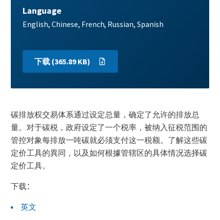
Language
Publication
English
Chinese
French
Russian
Spanish
languages
Main
下载 (365.89 KB)
Download
Paragraphs
Content
碳排放权交易体系通过设定总量，确定了允许的排放总
量。对于碳税，政府设定了一个税率，被纳入征税范围的
管控对象每排放一吨碳就必须支付这一税额。了解这些碳
定价工具的異同，以及如何根據管辖区的具体情况选择碳
定价工具。
下载
：
英文