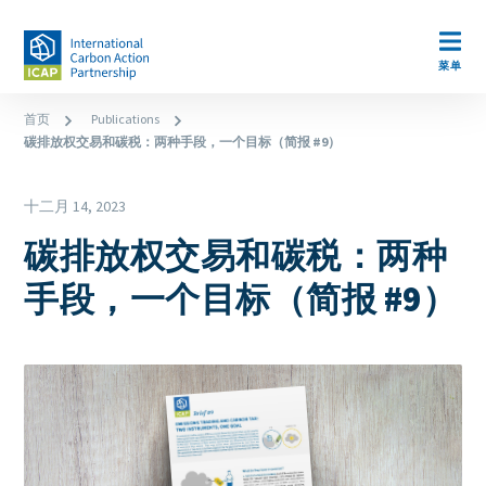
跳
转
Open m
到
菜单
主
面
首页
Publications
要
碳排放权交易和碳税：两种手段，一个目标（简报 #9）
包
内
容
屑
Date
十二月 14, 2023
碳排放权交易和碳税：两种
手段，一个目标（简报 #9）
Cover
Image