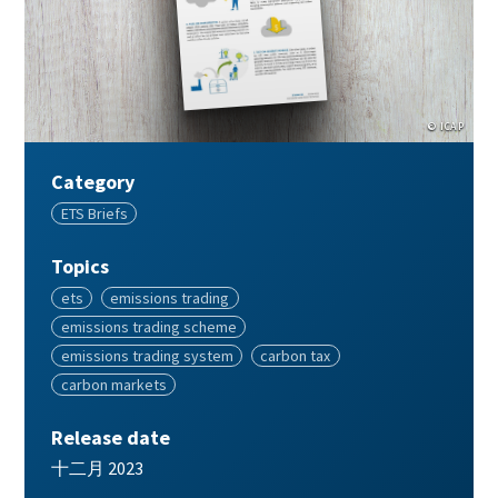
© ICAP
Category
Category
ETS Briefs
Topics
Topics
ets
emissions trading
emissions trading scheme
emissions trading system
carbon tax
carbon markets
Release date
Release
十二月 2023
date