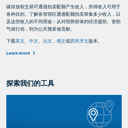
Teaser
碳排放权交易可通過拍卖配额产生收入，所得收入可用于
+
各种目的。了解各管辖区通過配额拍卖筹集多少收入，以
metatags
及这些收入的不同用途－从对弱势群体的经济援助、资助
气候行动，到为公共预算做贡献。
下载
英文
、
中文
、
法文
、
俄文
或
西班牙文
版本。
Learn more
探索我们的工具
Learn
more