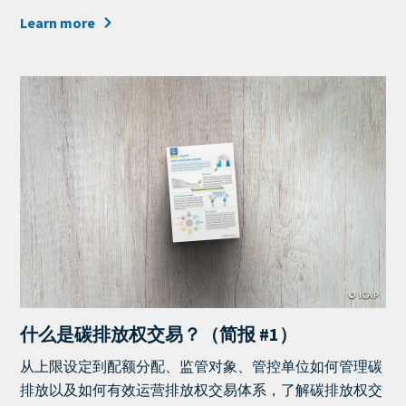
Learn more
Cover
Image
© ICAP
什么是碳排放权交易？（简报 #1）
Teaser
从上限设定到配额分配、监管对象、管控单位如何管理碳
+
排放以及如何有效运营排放权交易体系，了解碳排放权交