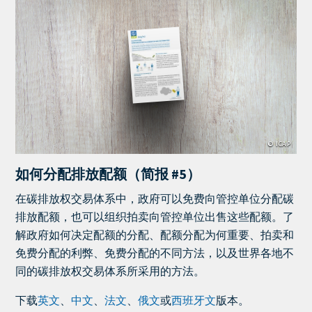
Cover
Image
© ICAP
如何分配排放配额（简报 #5）
Teaser
在碳排放权交易体系中，政府可以免费向管控单位分配碳
+
排放配额，也可以组织拍卖向管控单位出售这些配额。了
metatags
解政府如何决定配额的分配、配额分配为何重要、拍卖和
免费分配的利弊、免费分配的不同方法，以及世界各地不
同的碳排放权交易体系所采用的方法。
下载
英文
、
中文
、
法文
、
俄文
或
西班牙文
版本。