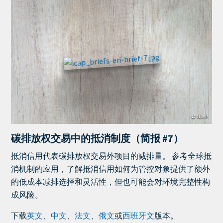
Cover
Image
© ICAP
碳排放权交易中的抵消制度（简报 #7）
Teaser
抵消信用代表碳排放权交易外项目的减排量。 参考全球抵
+
消机制的应用，了解抵消信用如何为管控对象提供了额外
metatags
的低成本减排选择和灵活性，但也可能会对环境完整性构
成风险。
下载
英文
、
中文
、
法文
、
俄文
或
西班牙文
版本。