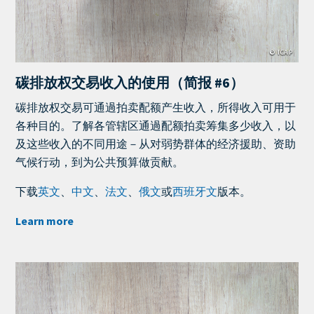
© ICAP
碳排放权交易收入的使用（简报 #6）
Teaser
碳排放权交易可通過拍卖配额产生收入，所得收入可用于
+
各种目的。了解各管辖区通過配额拍卖筹集多少收入，以
metatags
及这些收入的不同用途－从对弱势群体的经济援助、资助
气候行动，到为公共预算做贡献。
下载
英文
、
中文
、
法文
、
俄文
或
西班牙文
版本。
Learn more