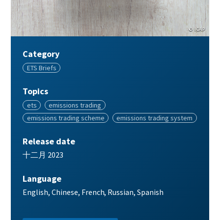
© ICAP
Category
Category
ETS Briefs
Topics
Topics
ets
emissions trading
emissions trading scheme
emissions trading system
Release date
Release
十二月 2023
date
Language
Publication
English
Chinese
French
Russian
Spanish
languages