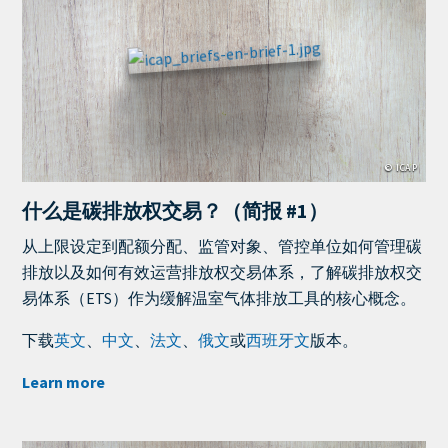
Cover
Image
© ICAP
什么是碳排放权交易？（简报 #1）
Teaser
从上限设定到配额分配、监管对象、管控单位如何管理碳
+
排放以及如何有效运营排放权交易体系，了解碳排放权交
metatags
易体系（ETS）作为缓解温室气体排放工具的核心概念。
下载
英文
、
中文
、
法文
、
俄文
或
西班牙文
版本。
Learn more