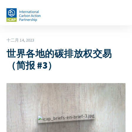
跳
转
到
主
要
Date
十二月 14, 2023
内
容
世界各地的碳排放权交易
（简报 #3）
Cover
Image