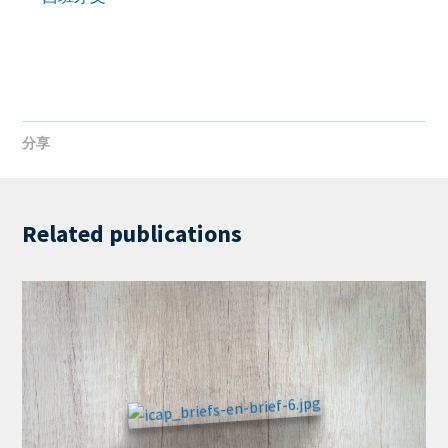
分享
Facebook
LinkedIn
Share
by
mail
Related publications
Cover
Image