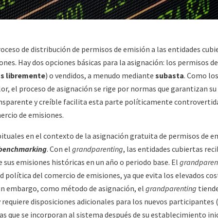
roceso de distribución de permisos de emisión a las entidades cubi
ones. Hay dos opciones básicas para la asignación: los permisos d
s libremente
) o vendidos, a menudo mediante
subasta
. Como lo
or, el proceso de asignación se rige por normas que garantizan su 
ansparente y creíble facilita esta parte políticamente controverti
ercio de emisiones.
tuales en el contexto de la asignación gratuita de permisos de em
benchmarking
. Con el
grandparenting
, las entidades cubiertas re
 sus emisiones históricas en un año o periodo base. El
grandparen
d política del comercio de emisiones, ya que evita los elevados cost
Sin embargo, como método de asignación, el
grandparenting
tiende
 requiere disposiciones adicionales para los nuevos participantes (e
as que se incorporan al sistema después de su establecimiento inic