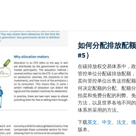
如何分配排放配额
#5）
Teaser
在碳排放权交易体系中，政
+
管控单位分配碳排放配额，
metatags
卖向管控单位出售这些配额
何决定配额的分配、配额分
拍卖和免费分配的利弊、免
方法，以及世界各地不同的
体系所采用的方法。
下载
英文
、
中文
、
法文
、
俄
版本。