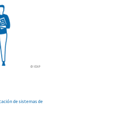
Copyright
© ICAP
tación de sistemas de