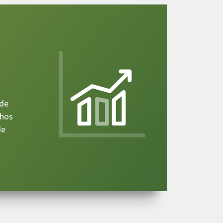
 de
chos
de