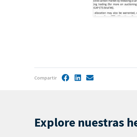
Compartir
Facebook
LinkedIn
Share
by
mail
Explore nuestras h