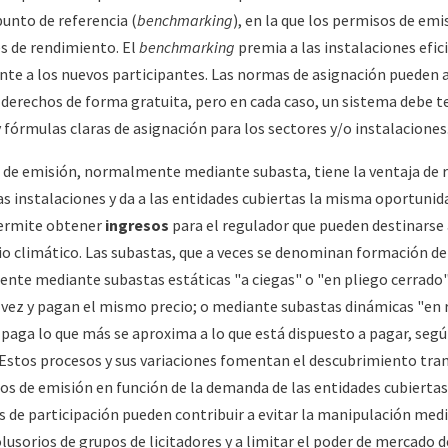
punto de referencia (
benchmarking
), en la que los permisos de emi
es de rendimiento. El
benchmarking
premia a las instalaciones efic
nte a los nuevos participantes. Las normas de asignación pueden a
 derechos de forma gratuita, pero en cada caso, un sistema debe t
 fórmulas claras de asignación para los sectores y/o instalaciones
 de emisión, normalmente mediante subasta, tiene la ventaja de re
as instalaciones y da a las entidades cubiertas la misma oportuni
ermite obtener
ingresos
para el regulador que pueden destinarse
io climático. Las subastas, que a veces se denominan formación d
nte mediante subastas estáticas "a ciegas" o "en pliego cerrado",
a vez y pagan el mismo precio; o mediante subastas dinámicas "en 
r paga lo que más se aproxima a lo que está dispuesto a pagar, segú
 Estos procesos y sus variaciones fomentan el descubrimiento tra
os de emisión en función de la demanda de las entidades cubiertas.
s de participación pueden contribuir a evitar la manipulación med
sorios de grupos de licitadores y a limitar el poder de mercado d