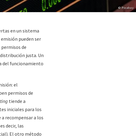
Copyright
© Pixabay
ertas en un sistema
e emisión pueden ser
s permisos de
distribución justa. Un
da del funcionamiento
isión: el
ciben permisos de
ting
tiende a
es iniciales para los
 a recompensar a los
s decir, las
ial). El otro método