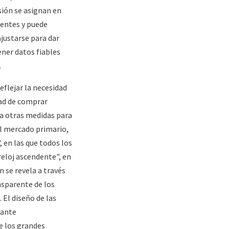
sión se asignan en
ientes y puede
justarse para dar
ener datos fiables
.
flejar la necesidad
dad de comprar
 a otras medidas para
el mercado primario,
 en las que todos los
reloj ascendente", en
n se revela a través
nsparente de los
 El diseño de las
iante
e los grandes