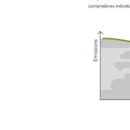
compradores individu
Image