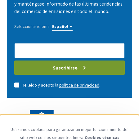
y manténgase informado de las últimas tendencias
del comercio de emisiones en todo el mundo.
Seleccionar idioma
E-
Mail
address
Suscribirse
He leído y acepto la
política de privacidad
.
Utilizamos cookies para garantizar un mejor funcionamiento del
Use
sitio web con los siguientes fines:
Cookies técnicas