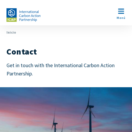
Pasar
al
Open m
contenido
Menú
principal
Ruta
Inicio
de
Contact
navegación
Cuerpo
Get in touch with the International Carbon Action
Partnership.
Image