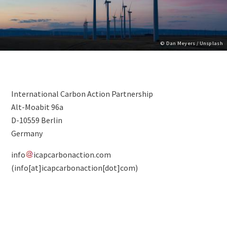
Copyright
© Dan Meyers / Unsplash
Lightbox
Image
Paragraphs
(duplicate
Content
International Carbon Action Partnership
of
Alt-Moabit 96a
Image)
D-
10559
Berlin
Germany
info
icapcarbonaction
.
com
(info[at]icapcarbonaction[dot]com)