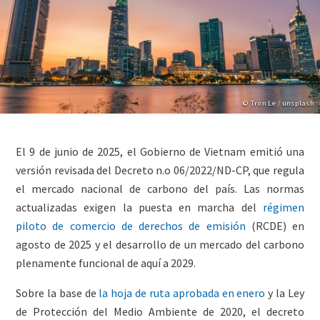
Copyright
© Tron Le / unsplash
Lightbox
Paragraphs
Image
Content
El 9 de junio de 2025, el Gobierno de Vietnam emitió una
(duplicate
versión revisada del Decreto n.o 06/2022/ND-CP, que regula
of
el mercado nacional de carbono del país. Las normas
Image)
actualizadas exigen la puesta en marcha del
régimen
piloto de comercio de derechos de emisión
(RCDE) en
agosto de 2025 y el desarrollo de un mercado del carbono
plenamente funcional de aquí a 2029.
Sobre la base de
la hoja de ruta aprobada en enero
y la Ley
de Protección del Medio Ambiente de 2020, el decreto