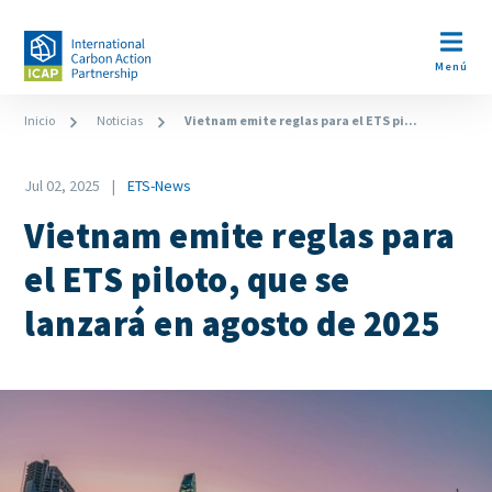
Pasar
al
Open m
contenido
Menú
principal
Ruta
Inicio
Noticias
Vietnam emite reglas para el ETS pi...
de
Date
navegación
Jul 02, 2025
ETS-News
News
Vietnam emite reglas para
Category
el ETS piloto, que se
lanzará en agosto de 2025
Image