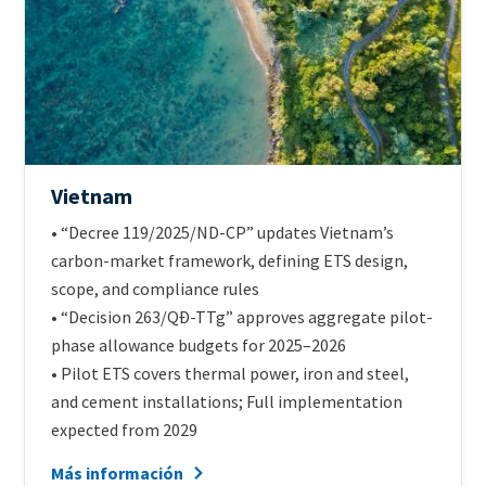
Official
Vietnam
name
Intro
• “Decree 119/2025/ND-CP” updates Vietnam’s
of
Text
carbon-market framework, defining ETS design,
scheme
scope, and compliance rules
• “Decision 263/QĐ-TTg” approves aggregate pilot-
phase allowance budgets for 2025–2026
• Pilot ETS covers thermal power, iron and steel,
and cement installations; Full implementation
expected from 2029
Más información