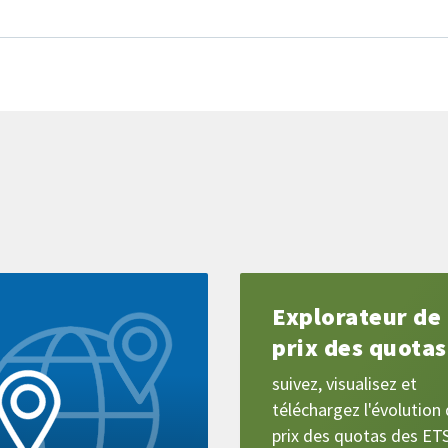
Pour
Explorateur de
en
savoir
prix des quotas
plus
suivez, visualisez et
téléchargez l'évolution
prix des quotas des ET