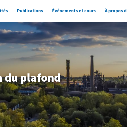
ités
Publications
Événements et cours
À propos d
n du plafond