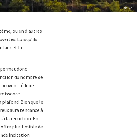
Copyrig
© ICAP
tème, ou en d'autres
vertes. Lorsqu'ils
ntaux et la
t permet donc
fonction du nombre de
s peuvent réduire
croissance
n plafond. Bien que le
reux aura tendance à
s à la réduction. En
offre plus limitée de
ande incitation