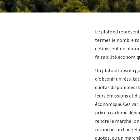
Paragraphs
Content
Le plafond représent
termes le nombre tot
définissent un plafon
faisabilité économiq
Un plafond absolu ga
d'obtenir un résulta
quotas disponibles da
leurs émissions et d'
économique. Ces varia
prix du carbone dépe
rendre le marché long
revanche, un budget d
quotas, ou un marché 