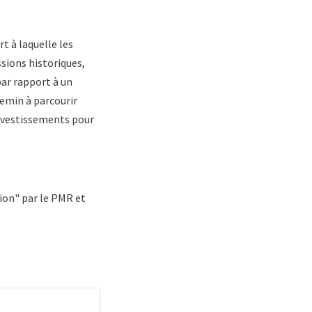
t à laquelle les
sions historiques,
ar rapport à un
hemin à parcourir
 investissements pour
ion" par le PMR et