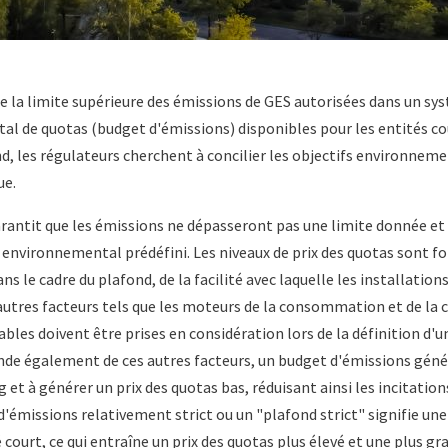
e la limite supérieure des émissions de GES autorisées dans un sys
al de quotas (budget d'émissions) disponibles pour les entités cou
d, les régulateurs cherchent à concilier les objectifs environneme
ue.
rantit que les émissions ne dépasseront pas une limite donnée e
t environnemental prédéfini. Les niveaux de prix des quotas sont 
ns le cadre du plafond, de la facilité avec laquelle les installation
autres facteurs tels que les moteurs de la consommation et de la 
bles doivent être prises en considération lors de la définition d'u
nde également de ces autres facteurs, un budget d'émissions géné
 et à générer un prix des quotas bas, réduisant ainsi les incitation
'émissions relativement strict ou un "plafond strict" signifie une 
court, ce qui entraîne un prix des quotas plus élevé et une plus gr