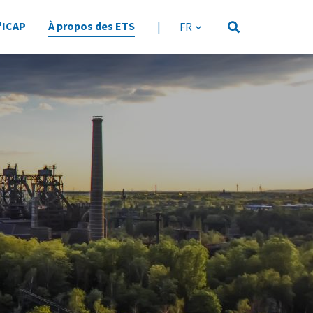
'ICAP
À propos des ETS
|
langue