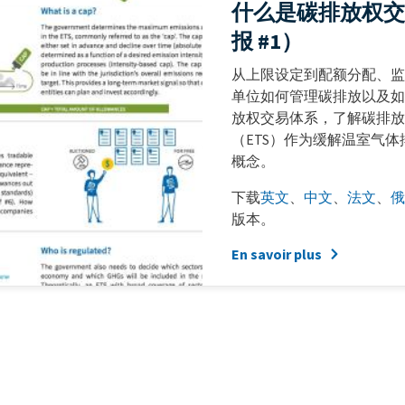
什么是碳排放权交
报 #1）
Teaser
从上限设定到配额分配、监
+
单位如何管理碳排放以及如
metatags
放权交易体系，了解碳排放
（ETS）作为缓解温室气
概念。
下载
英文
、
中文
、
法文
、
俄
版本。
En savoir plus