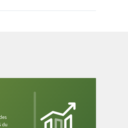
 des
S du