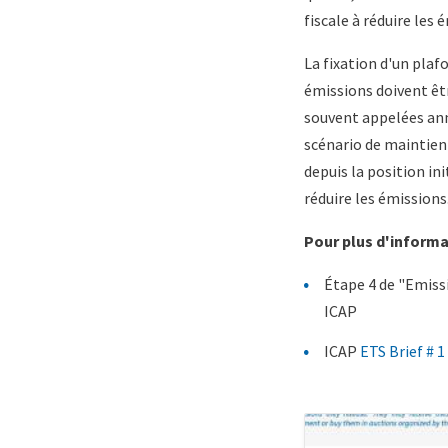
fiscale à réduire les 
La fixation d'un plaf
émissions doivent êt
souvent appelées ann
scénario de maintien
depuis la position ini
réduire les émissions
Pour plus d'informat
Étape 4 de "Emiss
ICAP
ICAP
ETS Brief # 1
Existing
Cover