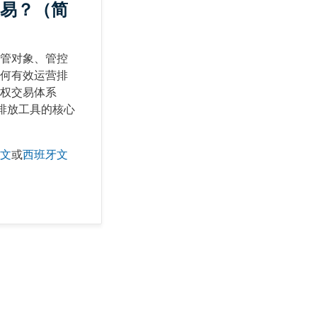
易？（简
管对象、管控
何有效运营排
权交易体系
体排放工具的核心
文
或
西班牙文