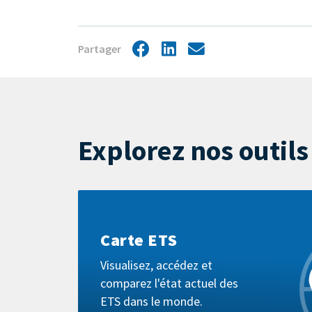
Partager
Facebook
LinkedIn
Share
by
mail
Explorez nos outils
Pour
en
savoir
Carte ETS
plus
Visualisez, accédez et
comparez l'état actuel des
ETS dans le monde.