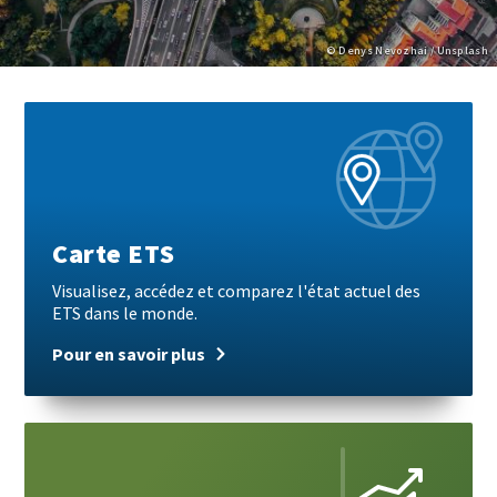
Copyright
© Denys Nevozhai / Unsplash
Paragraphs
Block
Pour
reference
en
savoir
plus
Carte ETS
Visualisez, accédez et comparez l'état actuel des
ETS dans le monde.
Pour en savoir plus
Pour
en
savoir