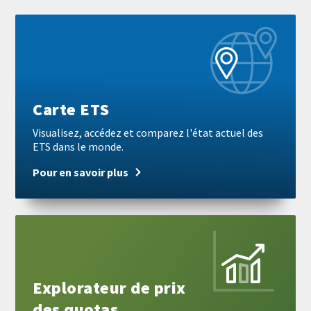
Pour
en
savoir
plus
Carte ETS
Visualisez, accédez et comparez l'état actuel des
ETS dans le monde.
Pour en savoir plus
Pour
en
savoir
plus
Explorateur de prix
des quotas