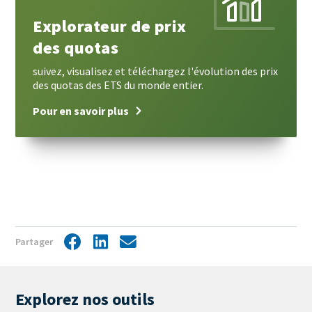
plus
Explorateur de prix
des quotas
suivez, visualisez et téléchargez l'évolution des prix
des quotas des ETS du monde entier.
Pour en savoir plus
Partager
Facebook
LinkedIn
Share
by
mail
Explorez nos outils