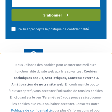
Mail
address
S'abonner
J'ai lu et j'accepte la
politique de confidentialité
.
Nous utilisons des cookies pour assurer une meilleure
Use
fonctionnalité du site web aux fins suivantes :
Cookies
of
techniques requis, Statistiques, Contenu externe &
personal
Suivez-nous
Amélioration de notre site web
. En confirmant le bouton
data
YouTube
LinkedIn
"Tout accepter", vous acceptez l'utilisation de tous les cookies.
and
En cliquant sur le lien "Paramètres", vous pouvez sélectionner
cookies
les cookies que vous souhaitez accepter. Consultez notre
Politique de confidentialité
pour plus d'informations et pour