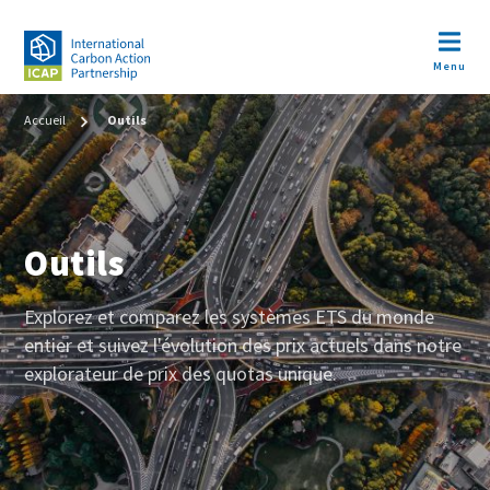
Aller
au
Open m
contenu
Menu
principal
Image
Fil
Accueil
Outils
d'Ariane
Outils
Corps
Explorez et comparez les systèmes ETS du monde
entier et suivez l'évolution des prix actuels dans notre
explorateur de prix des quotas unique.