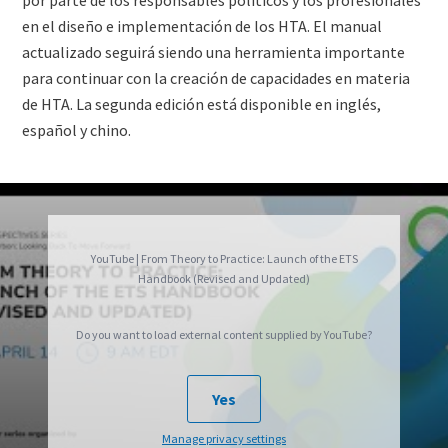
por parte de los responsables políticos y los profesionales
en el diseño e implementación de los HTA. El manual
actualizado seguirá siendo una herramienta importante
para continuar con la creación de capacidades en materia
de HTA. La segunda edición está disponible en inglés,
español y chino.
Video
YouTube | From Theory to Practice: Launch of the ETS
Handbook (Revised and Updated)
Do you want to load external content supplied by
YouTube
?
Yes
Manage privacy settings