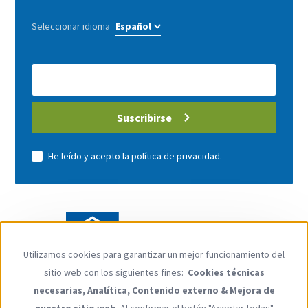
Seleccionar idioma
E-
Mail
address
Suscribirse
He leído y acepto la
política de privacidad
.
Utilizamos cookies para garantizar un mejor funcionamiento del
Use
sitio web con los siguientes fines:
Cookies técnicas
of
necesarias, Analítica, Contenido externo & Mejora de
personal
Siga con nosotros