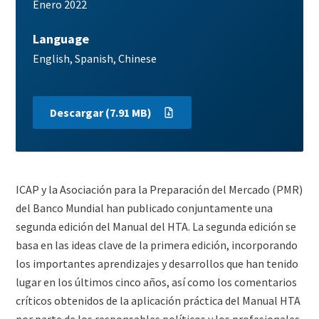
Release
Enero 2022
date
Language
Publication
English
Spanish
Chinese
languages
Main
Descargar (7.91 MB)
Download
Paragraphs
Content
ICAP y la Asociación para la Preparación del Mercado (PMR)
del Banco Mundial han publicado conjuntamente una
segunda edición del Manual del HTA. La segunda edición se
basa en las ideas clave de la primera edición, incorporando
los importantes aprendizajes y desarrollos que han tenido
lugar en los últimos cinco años, así como los comentarios
críticos obtenidos de la aplicación práctica del Manual HTA