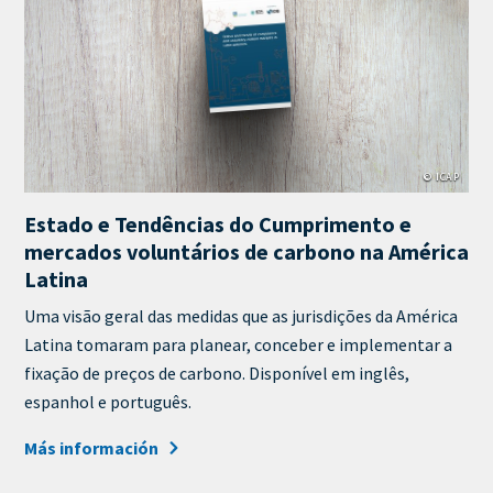
Cover
Image
© ICAP
Estado e Tendências do Cumprimento e
mercados voluntários de carbono na América
Latina
Teaser
Uma visão geral das medidas que as jurisdições da América
+
Latina tomaram para planear, conceber e implementar a
metatags
fixação de preços de carbono. Disponível em inglês,
espanhol e português.
Más información