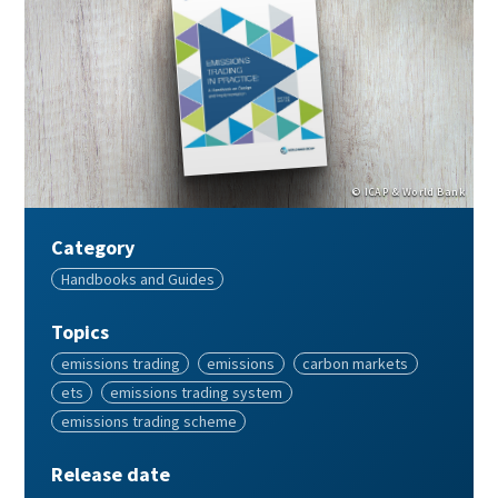
Image
© ICAP & World Bank
Category
Category
Handbooks and Guides
Topics
Topics
emissions trading
emissions
carbon markets
ets
emissions trading system
emissions trading scheme
Release date