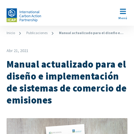
Pasar
al
Open m
contenido
Menú
principal
Ruta
Inicio
Publicaciones
Manual actualizado para el diseño e...
de
Date
navegación
Abr 21, 2021
Manual actualizado para el
diseño e implementación
de sistemas de comercio de
emisiones
Cover