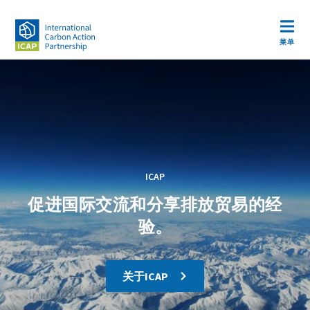
跳
转
Open m
到
菜单
主
国
Paragraphs
Hero
Background
要
Slider
image
际
内
Items
碳
容
行
动
Kicker
ICAP
伙
(above
Headline
促进国际交流和分享排放贸易的经
headline)
伴
验。
组
织
（ICAP）
关于ICAP