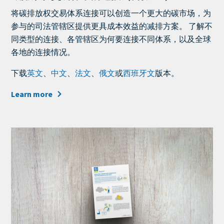
Teaser
将碳排放权交易体系连接可以创造一个更大的碳市场，为
+
参与的司法管辖区提供更具成本效益的减排方案。 了解不
metatags
同类型的连接、各管辖区为何要连接不同体系，以及全球
各地的连接情况。
下载
英文
、
中文
、
法文
、
俄文
或
西班牙文
版本。
Learn more
Cover
Image