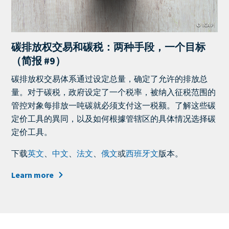
© ICAP
碳排放权交易和碳税：两种手段，一个目标
（简报 #9）
Teaser
碳排放权交易体系通过设定总量，确定了允许的排放总
+
量。对于碳税，政府设定了一个税率，被纳入征税范围的
metatags
管控对象每排放一吨碳就必须支付这一税额。了解这些碳
定价工具的異同，以及如何根據管辖区的具体情况选择碳
定价工具。
下载
英文
、
中文
、
法文
、
俄文
或
西班牙文
版本。
Learn more