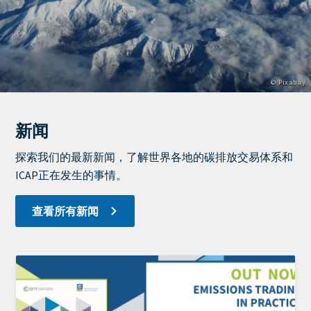
版
© Pixabay
权
信
息
新闻
View
Display
探索我们的最新新闻，了解世界各地的碳排放交易体系和
ICAP正在发生的事情。
查看所有新闻
Image