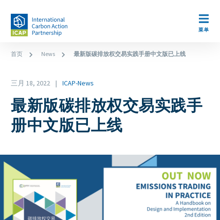
跳
转
Open m
到
菜单
主
面
首页
News
最新版碳排放权交易实践手册中文版已上线
要
包
内
容
Date
屑
三月 18, 2022
ICAP-News
News
最新版碳排放权交易实践手
Category
册中文版已上线
Image