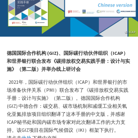
版
© ICAP
权
Lightbox
Paragraphs
信
息
Image
Content
德国国际合作机构 (GIZ)、国际碳行动伙伴组织（ICAP）
(duplicate
和世界银行联合发布《碳排放权交易实践手册：设计与实
of
施》（第二版）并举办线上研讨会
Image)
2021年，国际碳行动伙伴组织（ICAP）和世界银行的市
场准备伙伴关系（PMI）联合发布了《碳排放权交易实践
手册：设计与实施》（第二版）。德国国际合作机构
(GIZ) 中德合作：碳交易、碳市场机制和减缓工业相关氧
化亚氮排放项目组织翻译了这本手册的中文版，并感谢
ICAP秘书处和国内碳市场专家对此次翻译工作的大力支
持。该GIZ项目在国际气候倡议（IKI）框架下执行。
请点击
此处
下载中文版。