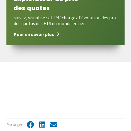
des quotas
suivez, visualisez et téléchargez l'évolution des prix
des quotas des ETS du monde entier.
Pour en savoir plus
View
Display
Partager
Facebook
LinkedIn
Share