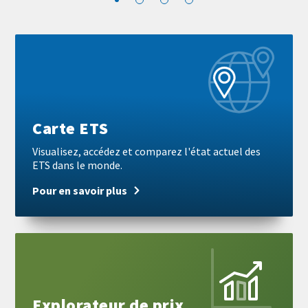
Block
Pour
reference
en
savoir
plus
Carte ETS
Visualisez, accédez et comparez l'état actuel des
ETS dans le monde.
Pour en savoir plus
Pour
en
savoir
plus
Explorateur de prix