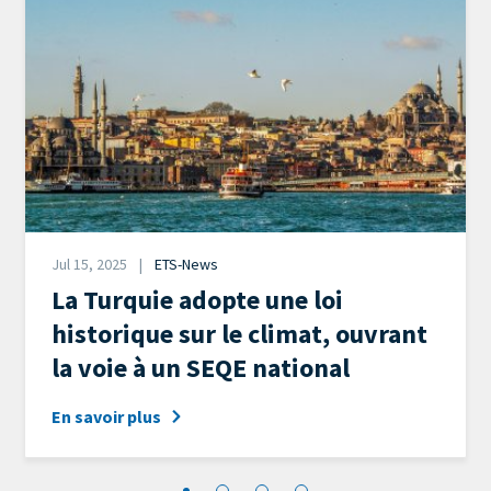
Date
Jul 15, 2025
ETS-News
News
La Turquie adopte une loi
Category
historique sur le climat, ouvrant
la voie à un SEQE national
En savoir plus