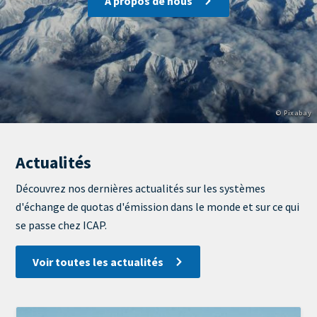
A propos de nous
Copyright
© Pixabay
Actualités
View
Display
Découvrez nos dernières actualités sur les systèmes
d'échange de quotas d'émission dans le monde et sur ce qui
se passe chez ICAP.
Voir toutes les actualités
Image