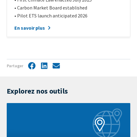
of
Text
• Carbon Market Board established
scheme
• Pilot ETS launch anticipated 2026
En savoir plus
Partager
Facebook
LinkedIn
Share
by
mail
Explorez nos outils
Pour
en
savoir
plus