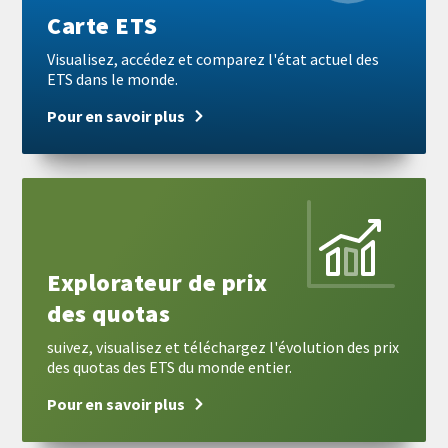
Carte ETS
Visualisez, accédez et comparez l'état actuel des
ETS dans le monde.
Pour en savoir plus
Pour
en
savoir
plus
Explorateur de prix
des quotas
suivez, visualisez et téléchargez l'évolution des prix
des quotas des ETS du monde entier.
Pour en savoir plus