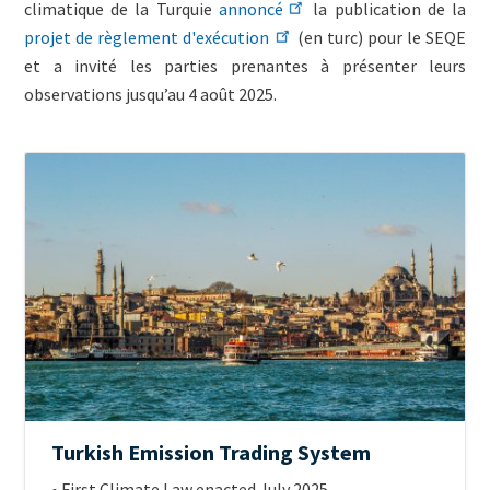
climatique de la Turquie
annoncé
la publication de la
projet de règlement d'exécution
(en turc) pour le SEQE
et a invité les parties prenantes à présenter leurs
observations jusqu’au 4 août 2025.
ETS
Image
Jurisdiction
Official
Turkish Emission Trading System
name
Intro
• First Climate Law enacted July 2025