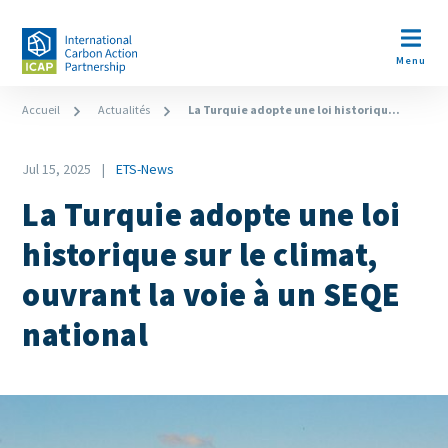
Aller
au
Open m
contenu
Menu
principal
Fil
Accueil
Actualités
La Turquie adopte une loi historiqu...
d'Ariane
Date
Jul 15, 2025
ETS-News
News
La Turquie adopte une loi
Category
historique sur le climat,
ouvrant la voie à un SEQE
national
Image