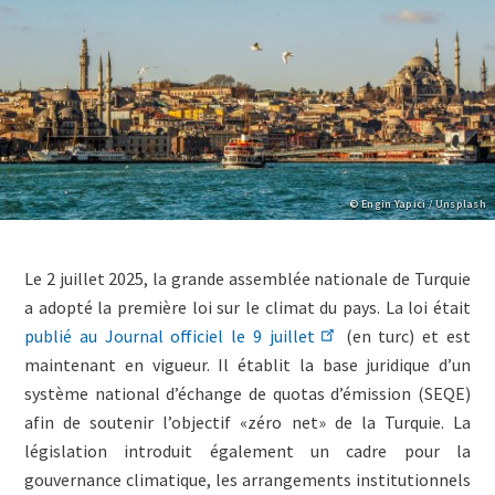
Copyright
© Engin Yapici / Unsplash
Lightbox
Paragraphs
Image
Content
Le 2 juillet 2025, la grande assemblée nationale de Turquie
(duplicate
a adopté la première loi sur le climat du pays. La loi était
of
publié au Journal officiel le 9 juillet
(en turc) et est
Image)
maintenant en vigueur. Il établit la base juridique d’un
système national d’échange de quotas d’émission (SEQE)
afin de soutenir l’objectif «zéro net» de la Turquie. La
législation introduit également un cadre pour la
gouvernance climatique, les arrangements institutionnels