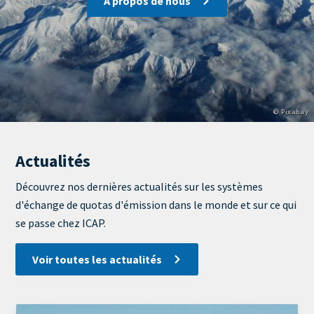
A propos de nous
Copyright
© Pixabay
Actualités
View
Display
Découvrez nos dernières actualités sur les systèmes
d'échange de quotas d'émission dans le monde et sur ce qui
se passe chez ICAP.
Voir toutes les actualités
Image