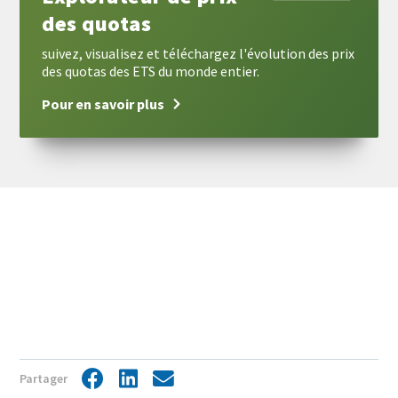
des quotas
suivez, visualisez et téléchargez l'évolution des prix
des quotas des ETS du monde entier.
Pour en savoir plus
View
Display
Partager
Facebook
LinkedIn
Share