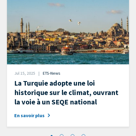
Date
Jul 15, 2025
ETS-News
News
La Turquie adopte une loi
Category
historique sur le climat, ouvrant
la voie à un SEQE national
En savoir plus