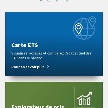
Block
Pour
reference
en
savoir
plus
Carte ETS
Visualisez, accédez et comparez l'état actuel des
ETS dans le monde.
Pour en savoir plus
Pour
en
savoir
plus
Explorateur de prix