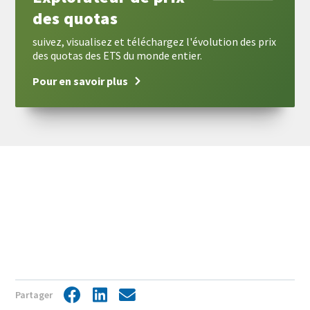
des quotas
suivez, visualisez et téléchargez l'évolution des prix
des quotas des ETS du monde entier.
Pour en savoir plus
View
Display
Partager
Facebook
LinkedIn
Share