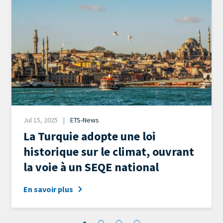
Date
Jul 15, 2025
ETS-News
News
La Turquie adopte une loi
Category
historique sur le climat, ouvrant
la voie à un SEQE national
En savoir plus