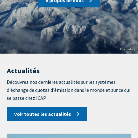
A propos de nous
Copyright
© Pixabay
Actualités
View
Display
Découvrez nos dernières actualités sur les systèmes
d'échange de quotas d'émission dans le monde et sur ce qui
se passe chez ICAP.
Voir toutes les actualités
Image