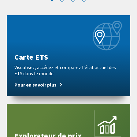
Block
Pour
reference
en
savoir
plus
Carte ETS
Visualisez, accédez et comparez l'état actuel des
ETS dans le monde.
Pour en savoir plus
Pour
en
savoir
plus
Explorateur de prix